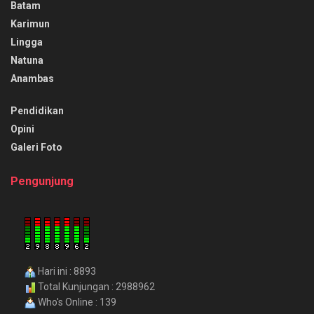
Batam
Karimun
Lingga
Natuna
Anambas
Pendidikan
Opini
Galeri Foto
Pengunjung
Hari ini : 8893
Total Kunjungan : 2988962
Who's Online : 139