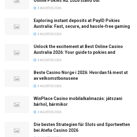
Online Pokies NZ 2026 stand out
4 AGUSTUS 2026
Exploring instant deposits at PayID Pokies
Australia: Fast, secure, and hassle-free gaming
4 AGUSTUS 2026
Unlock the excitement at Best Online Casino
Australia 2026: Your guide to pokies and
4 AGUSTUS 2026
Beste Casino Norge i 2026: Hvordan få mest ut
av velkomstbonusene
4 AGUSTUS 2026
WinPlace Casino mobilalkalmazás: játszani
bárhol, bármikor
4 AGUSTUS 2026
Die besten Strategien für Slots und Sportwetten
bei Atefia Casino 2026