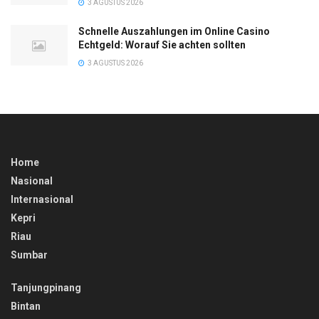
3 AGUSTUS 2026
Schnelle Auszahlungen im Online Casino
Echtgeld: Worauf Sie achten sollten
3 AGUSTUS 2026
Home
Nasional
Internasional
Kepri
Riau
Sumbar
Tanjungpinang
Bintan