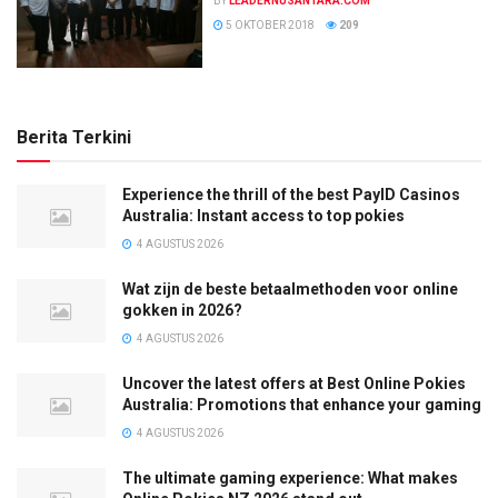
BY
LEADERNUSANTARA.COM
5 OKTOBER 2018
209
Berita Terkini
Experience the thrill of the best PayID Casinos
Australia: Instant access to top pokies
4 AGUSTUS 2026
Wat zijn de beste betaalmethoden voor online
gokken in 2026?
4 AGUSTUS 2026
Uncover the latest offers at Best Online Pokies
Australia: Promotions that enhance your gaming
4 AGUSTUS 2026
The ultimate gaming experience: What makes