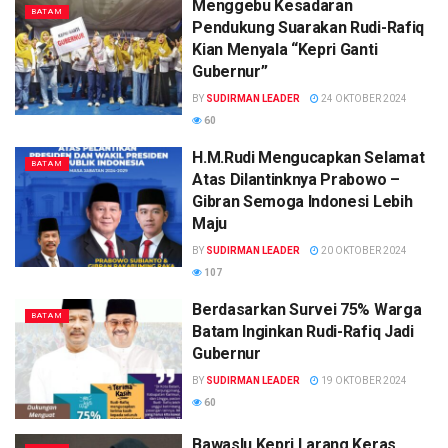
Menggebu Kesadaran
BATAM
Pendukung Suarakan Rudi-Rafiq
Kian Menyala “Kepri Ganti
Gubernur”
BY
SUDIRMAN LEADER
24 OKTOBER 2024
60
H.M.Rudi Mengucapkan Selamat
BATAM
Atas Dilantinknya Prabowo –
Gibran Semoga Indonesi Lebih
Maju
BY
SUDIRMAN LEADER
20 OKTOBER 2024
107
Berdasarkan Survei 75% Warga
BATAM
Batam Inginkan Rudi-Rafiq Jadi
Gubernur
BY
SUDIRMAN LEADER
19 OKTOBER 2024
60
Bawaslu Kepri Larang Keras