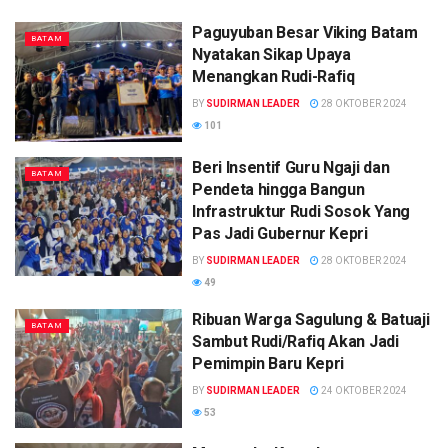
Paguyuban Besar Viking Batam
BATAM
Nyatakan Sikap Upaya
Menangkan Rudi-Rafiq
BY
SUDIRMAN LEADER
28 OKTOBER 2024
101
Beri Insentif Guru Ngaji dan
BATAM
Pendeta hingga Bangun
Infrastruktur Rudi Sosok Yang
Pas Jadi Gubernur Kepri
BY
SUDIRMAN LEADER
28 OKTOBER 2024
49
Ribuan Warga Sagulung & Batuaji
BATAM
Sambut Rudi/Rafiq Akan Jadi
Pemimpin Baru Kepri
BY
SUDIRMAN LEADER
24 OKTOBER 2024
53