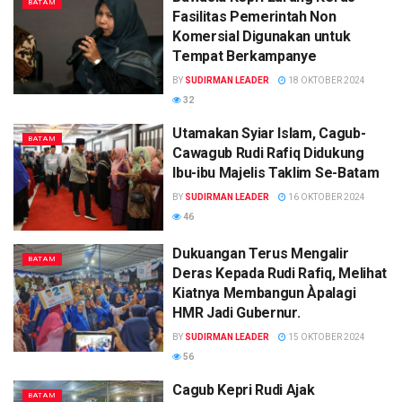
BATAM
Fasilitas Pemerintah Non
Komersial Digunakan untuk
Tempat Berkampanye
BY
SUDIRMAN LEADER
18 OKTOBER 2024
32
Utamakan Syiar Islam, Cagub-
BATAM
Cawagub Rudi Rafiq Didukung
Ibu-ibu Majelis Taklim Se-Batam
BY
SUDIRMAN LEADER
16 OKTOBER 2024
46
Dukuangan Terus Mengalir
BATAM
Deras Kepada Rudi Rafiq, Melihat
Kiatnya Membangun Àpalagi
HMR Jadi Gubernur.
BY
SUDIRMAN LEADER
15 OKTOBER 2024
56
Cagub Kepri Rudi Ajak
BATAM