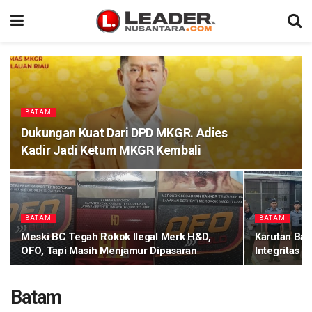
BATAM
Dukungan Kuat Dari DPD MKGR. Adies
Kadir Jadi Ketum MKGR Kembali
BATAM
BATAM
Meski BC Tegah Rokok Ilegal Merk H&D,
Karutan Bat
OFO, Tapi Masih Menjamur Dipasaran
Integritas 
Batam