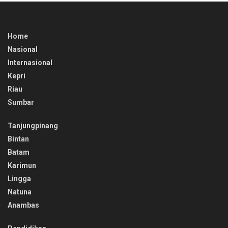
Home
Nasional
Internasional
Kepri
Riau
Sumbar
Tanjungpinang
Bintan
Batam
Karimun
Lingga
Natuna
Anambas