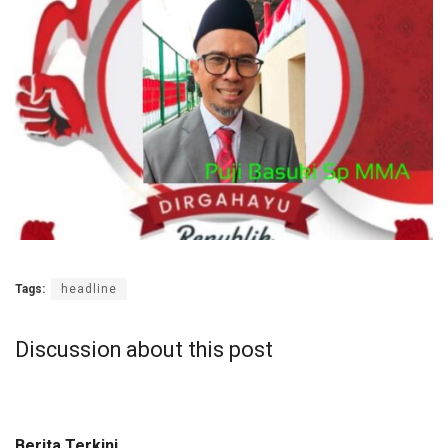
Tags:
headline
Discussion about this post
Berita Terkini