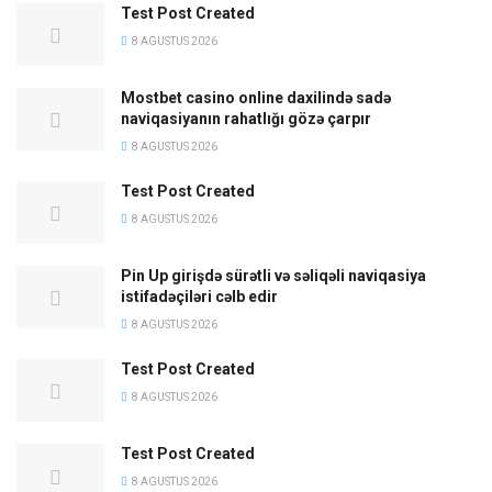
Test Post Created
8 AGUSTUS 2026
Mostbet casino online daxilində sadə
naviqasiyanın rahatlığı gözə çarpır
8 AGUSTUS 2026
Test Post Created
8 AGUSTUS 2026
Pin Up girişdə sürətli və səliqəli naviqasiya
istifadəçiləri cəlb edir
8 AGUSTUS 2026
Test Post Created
8 AGUSTUS 2026
Test Post Created
8 AGUSTUS 2026