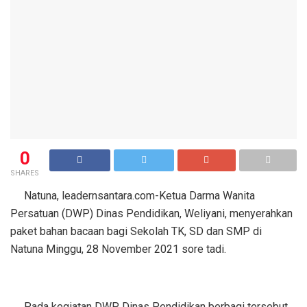
0
SHARES
Natuna, leadernsantara.com-Ketua Darma Wanita
Persatuan (DWP) Dinas Pendidikan, Weliyani, menyerahkan
paket bahan bacaan bagi Sekolah TK, SD dan SMP di
Natuna Minggu, 28 November 2021 sore tadi.
Pada kegiatan DWP Dinas Pendidikan berbagi tersebut,