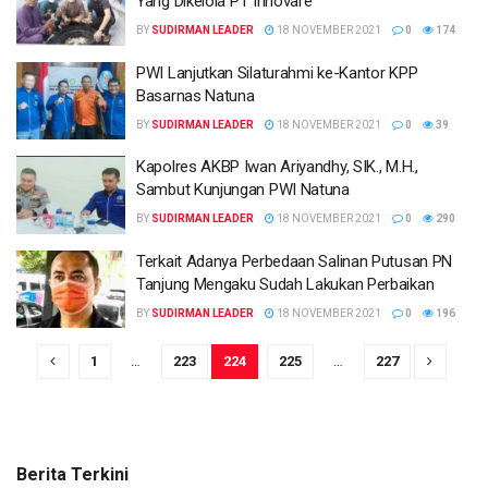
Yang Dikelola PT Innovare
BY
SUDIRMAN LEADER
18 NOVEMBER 2021
0
174
PWI Lanjutkan Silaturahmi ke-Kantor KPP
Basarnas Natuna
BY
SUDIRMAN LEADER
18 NOVEMBER 2021
0
39
Kapolres AKBP Iwan Ariyandhy, SIK., M.H.,
Sambut Kunjungan PWI Natuna
BY
SUDIRMAN LEADER
18 NOVEMBER 2021
0
290
Terkait Adanya Perbedaan Salinan Putusan PN
Tanjung Mengaku Sudah Lakukan Perbaikan
BY
SUDIRMAN LEADER
18 NOVEMBER 2021
0
196
1
…
223
224
225
…
227
Berita Terkini