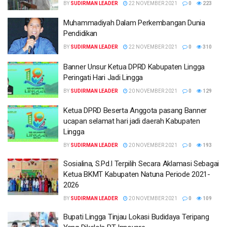
BY
SUDIRMAN LEADER
22 NOVEMBER 2021
0
223
Muhammadiyah Dalam Perkembangan Dunia
Pendidikan
BY
SUDIRMAN LEADER
22 NOVEMBER 2021
0
310
Banner Unsur Ketua DPRD Kabupaten Lingga
Peringati Hari Jadi Lingga
BY
SUDIRMAN LEADER
20 NOVEMBER 2021
0
129
Ketua DPRD Beserta Anggota pasang Banner
ucapan selamat hari jadi daerah Kabupaten
Lingga
BY
SUDIRMAN LEADER
20 NOVEMBER 2021
0
193
Sosialina, S.Pd.I Terpilih Secara Aklamasi Sebagai
Ketua BKMT Kabupaten Natuna Periode 2021-
2026
BY
SUDIRMAN LEADER
20 NOVEMBER 2021
0
109
Bupati Lingga Tinjau Lokasi Budidaya Teripang