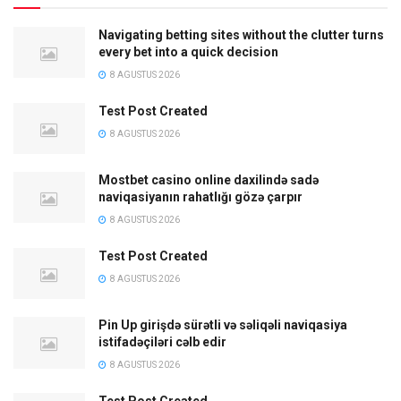
Navigating betting sites without the clutter turns
every bet into a quick decision
8 AGUSTUS 2026
Test Post Created
8 AGUSTUS 2026
Mostbet casino online daxilində sadə
naviqasiyanın rahatlığı gözə çarpır
8 AGUSTUS 2026
Test Post Created
8 AGUSTUS 2026
Pin Up girişdə sürətli və səliqəli naviqasiya
istifadəçiləri cəlb edir
8 AGUSTUS 2026