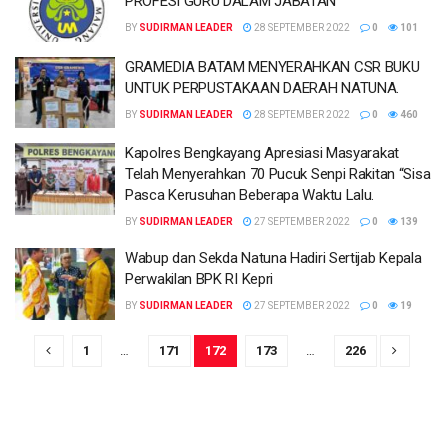
PROFESI GURU DALAM JABATAN
BY
SUDIRMAN LEADER
28 SEPTEMBER 2022
0
101
GRAMEDIA BATAM MENYERAHKAN CSR BUKU
UNTUK PERPUSTAKAAN DAERAH NATUNA.
BY
SUDIRMAN LEADER
28 SEPTEMBER 2022
0
460
Kapolres Bengkayang Apresiasi Masyarakat
Telah Menyerahkan 70 Pucuk Senpi Rakitan “Sisa
Pasca Kerusuhan Beberapa Waktu Lalu.
BY
SUDIRMAN LEADER
27 SEPTEMBER 2022
0
139
Wabup dan Sekda Natuna Hadiri Sertijab Kepala
Perwakilan BPK RI Kepri
BY
SUDIRMAN LEADER
27 SEPTEMBER 2022
0
19
1
…
171
172
173
…
226