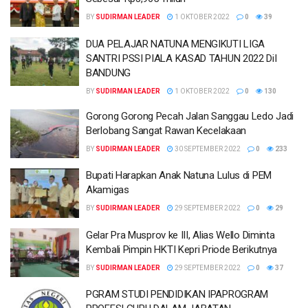
BY
SUDIRMAN LEADER
1 OKTOBER 2022
0
39
DUA PELAJAR NATUNA MENGIKUTI LIGA
SANTRI PSSI PIALA KASAD TAHUN 2022 DiI
BANDUNG
BY
SUDIRMAN LEADER
1 OKTOBER 2022
0
130
Gorong Gorong Pecah Jalan Sanggau Ledo Jadi
Berlobang Sangat Rawan Kecelakaan
BY
SUDIRMAN LEADER
30 SEPTEMBER 2022
0
233
Bupati Harapkan Anak Natuna Lulus di PEM
Akamigas
BY
SUDIRMAN LEADER
29 SEPTEMBER 2022
0
29
Gelar Pra Musprov ke III, Alias Wello Diminta
Kembali Pimpin HKTI Kepri Priode Berikutnya
BY
SUDIRMAN LEADER
29 SEPTEMBER 2022
0
37
PGRAM STUDI PENDIDIKAN IPAPROGRAM