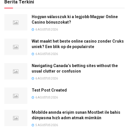
Berita Terkini
Hogyan válasszuk ki a legjobb Magyar Online
Casino bónuszokat?
6 AGUSTUS 2026
Wat maakt het beste online casino zonder Cruks
uniek? Een blik op de populairste
6 AGUSTUS 2026
Navigating Canada’s betting sites without the
usual clutter or confusion
6 AGUSTUS 2026
Test Post Created
6 AGUSTUS 2026
Mobilde anında erişim sunan Mostbet ile bahis
dünyasına hızlı adım atmak mümkün
5 AGUSTUS 2026