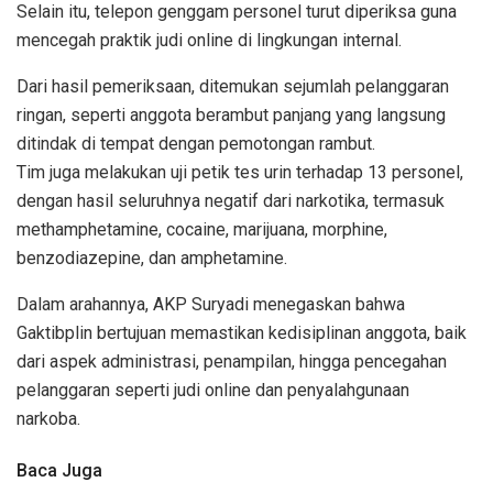
Selain itu, telepon genggam personel turut diperiksa guna
mencegah praktik judi online di lingkungan internal.
Dari hasil pemeriksaan, ditemukan sejumlah pelanggaran
ringan, seperti anggota berambut panjang yang langsung
ditindak di tempat dengan pemotongan rambut.
Tim juga melakukan uji petik tes urin terhadap 13 personel,
dengan hasil seluruhnya negatif dari narkotika, termasuk
methamphetamine, cocaine, marijuana, morphine,
benzodiazepine, dan amphetamine.
Dalam arahannya, AKP Suryadi menegaskan bahwa
Gaktibplin bertujuan memastikan kedisiplinan anggota, baik
dari aspek administrasi, penampilan, hingga pencegahan
pelanggaran seperti judi online dan penyalahgunaan
narkoba.
Baca Juga