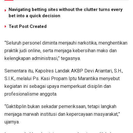
Navigating betting sites without the clutter turns every
bet into a quick decision
Test Post Created
“Seluruh personel diminta menjauhi narkotika, menghentikan
praktik judi online, serta menjaga kebersihan mako dan
kelengkapan administrasi,” tegasnya.
Sementara itu, Kapolres Landak AKBP Devi Ariantari, S.H.,
S.I.K., melalui Ps. Kasi Propam Iptu Marantika menyebut
kegiatan ini sebagai upaya memperkuat disiplin dan
profesionalisme anggota.
“Gaktibplin bukan sekadar pemeriksaan, tetapi langkah
menjaga marwah institusi dan kepercayaan masyarakat,”
ujarnya.