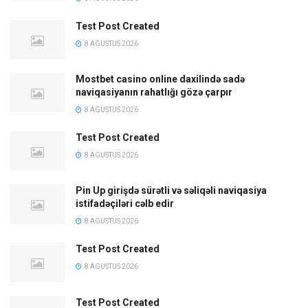
Test Post Created
8 AGUSTUS 2026
Mostbet casino online daxilində sadə
naviqasiyanın rahatlığı gözə çarpır
8 AGUSTUS 2026
Test Post Created
8 AGUSTUS 2026
Pin Up girişdə sürətli və səliqəli naviqasiya
istifadəçiləri cəlb edir
8 AGUSTUS 2026
Test Post Created
8 AGUSTUS 2026
Test Post Created