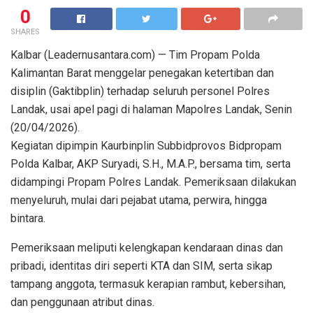
0
SHARES
Kalbar (Leadernusantara.com) — Tim Propam Polda
Kalimantan Barat menggelar penegakan ketertiban dan
disiplin (Gaktibplin) terhadap seluruh personel Polres
Landak, usai apel pagi di halaman Mapolres Landak, Senin
(20/04/2026).
Kegiatan dipimpin Kaurbinplin Subbidprovos Bidpropam
Polda Kalbar, AKP Suryadi, S.H., M.A.P., bersama tim, serta
didampingi Propam Polres Landak. Pemeriksaan dilakukan
menyeluruh, mulai dari pejabat utama, perwira, hingga
bintara.
Pemeriksaan meliputi kelengkapan kendaraan dinas dan
pribadi, identitas diri seperti KTA dan SIM, serta sikap
tampang anggota, termasuk kerapian rambut, kebersihan,
dan penggunaan atribut dinas.