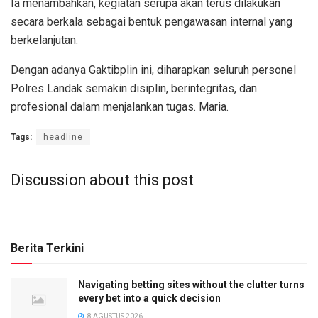
Ia menambahkan, kegiatan serupa akan terus dilakukan
secara berkala sebagai bentuk pengawasan internal yang
berkelanjutan.
Dengan adanya Gaktibplin ini, diharapkan seluruh personel
Polres Landak semakin disiplin, berintegritas, dan
profesional dalam menjalankan tugas. Maria.
Tags:
headline
Discussion about this post
Berita Terkini
Navigating betting sites without the clutter turns
every bet into a quick decision
8 AGUSTUS 2026