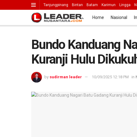
Tanjungpinang
Bintan
Batam
Karimun
Lingga
N
Home
Nasional
I
Bundo Kanduang Na
Kuranji Hulu Dikuku
by
sudirman leader
10/09/2025 12:18 PM
in