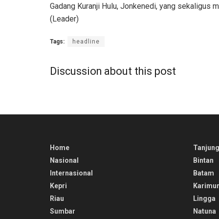
Gadang Kuranji Hulu, Jonkenedi, yang sekaligus
(Leader)
Tags:
headline
Discussion about this post
Home
Tanjung
Nasional
Bintan
Internasional
Batam
Kepri
Karimu
Riau
Lingga
Sumbar
Natuna