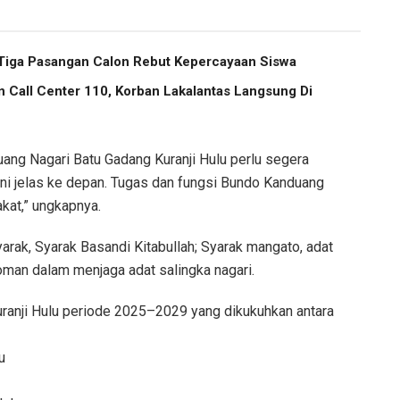
Tiga Pasangan Calon Rebut Kepercayaan Siswa
n Call Center 110, Korban Lakalantas Langsung Di
ang Nagari Batu Gadang Kuranji Hulu perlu segera
ini jelas ke depan. Tugas dan fungsi Bundo Kanduang
akat,” ungkapnya.
arak, Syarak Basandi Kitabullah; Syarak mangato, adat
oman dalam menjaga adat salingka nagari.
anji Hulu periode 2025–2029 yang dikukuhkan antara
u