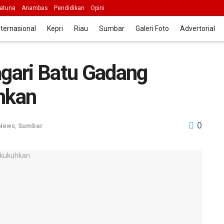
atuna
Anambas
Pendidikan
Opini
nternasional
Kepri
Riau
Sumbar
Galeri Foto
Advertorial
gari Batu Gadang
hkan
0
News
,
Sumbar