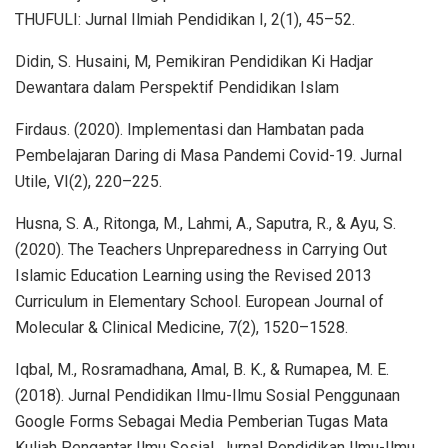
THUFULI: Jurnal Ilmiah Pendidikan I, 2(1), 45–52.
Didin, S. Husaini, M, Pemikiran Pendidikan Ki Hadjar
Dewantara dalam Perspektif Pendidikan Islam
Firdaus. (2020). Implementasi dan Hambatan pada
Pembelajaran Daring di Masa Pandemi Covid-19. Jurnal
Utile, VI(2), 220–225.
Husna, S. A., Ritonga, M., Lahmi, A., Saputra, R., & Ayu, S.
(2020). The Teachers Unpreparedness in Carrying Out
Islamic Education Learning using the Revised 2013
Curriculum in Elementary School. European Journal of
Molecular & Clinical Medicine, 7(2), 1520–1528.
Iqbal, M., Rosramadhana, Amal, B. K., & Rumapea, M. E.
(2018). Jurnal Pendidikan Ilmu-Ilmu Sosial Penggunaan
Google Forms Sebagai Media Pemberian Tugas Mata
Kuliah Pengantar Ilmu Sosial. Jurnal Pendidikan Ilmu-Ilmu