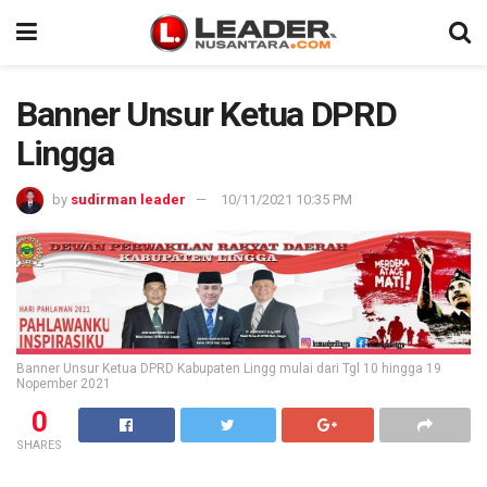
Banner Unsur Ketua DPRD
Lingga
by
sudirman leader
10/11/2021 10:35 PM
Banner Unsur Ketua DPRD Kabupaten Lingg mulai dari Tgl 10 hingga 19
Nopember 2021
0
SHARES