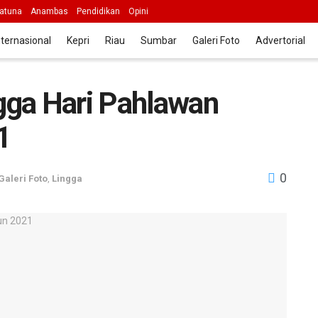
atuna
Anambas
Pendidikan
Opini
nternasional
Kepri
Riau
Sumbar
Galeri Foto
Advertorial
ga Hari Pahlawan
1
0
Galeri Foto
,
Lingga