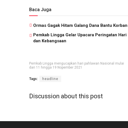
Baca Juga
Ormas Gagak Hitam Galang Dana Bantu Korban P
Pemkab Lingga Gelar Upacara Peringatan Hari
dan Kebangsaan
Pemkab Lingga mengucapkan hari pahlawan Nasional mulai
dari 11 hingga 19 Nopember 2021
Tags:
headline
Discussion about this post