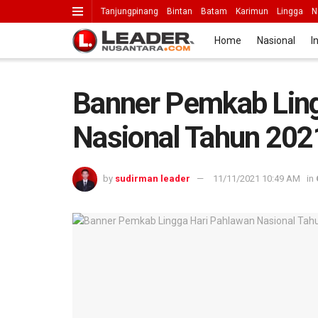
Tanjungpinang
Bintan
Batam
Karimun
Lingga
N
Home
Nasional
I
Banner Pemkab Ling
Nasional Tahun 202
by
sudirman leader
11/11/2021 10:49 AM
in